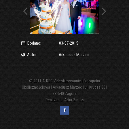
Dodano:
03-07-2015
Autor:
Arkadiusz Marzec
© 2011
A-REC Videofilmowanie i Fotografia
Okolicznościowa | Arkadiusz Marzec | ul. Krucza 30 |
38-540 Zagórz
Realizacja:
Artur Zimoń