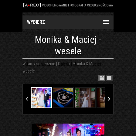
WYBIERZ
Monika & Maciej -
wesele
Witamy serdecznie
|
Galeria
|
Monika & Maciej -
wesele