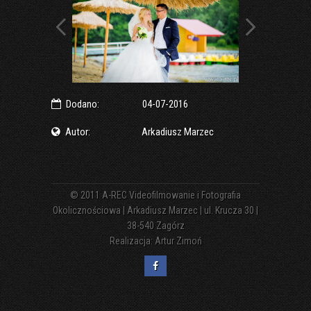
Dodano:
04-07-2016
Autor:
Arkadiusz Marzec
© 2011
A-REC Videofilmowanie i Fotografia
Okolicznościowa | Arkadiusz Marzec | ul. Krucza 30 |
38-540 Zagórz
Realizacja:
Artur Zimoń